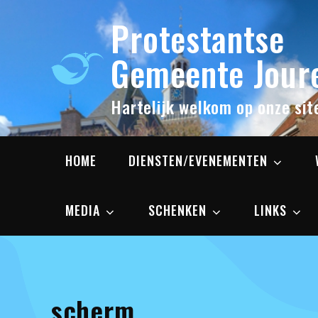
Skip
Protestantse
to
content
Gemeente Joure
Hartelijk welkom op onze sit
HOME
DIENSTEN/EVENEMENTEN
MEDIA
SCHENKEN
LINKS
scherm