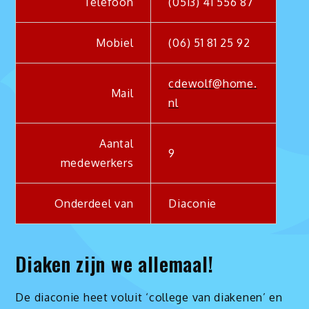
Telefoon
(0513) 41 556 87
Mobiel
(06) 51 81 25 92
cdewolf@home.
Mail
nl
Aantal
9
medewerkers
Onderdeel van
Diaconie
Diaken zijn we allemaal!
De diaconie heet voluit ‘college van diakenen’ en