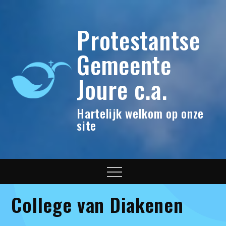
Skip
to
Protestantse
content
Gemeente
Joure c.a.
Hartelijk welkom op onze
site
Menu
College van Diakenen