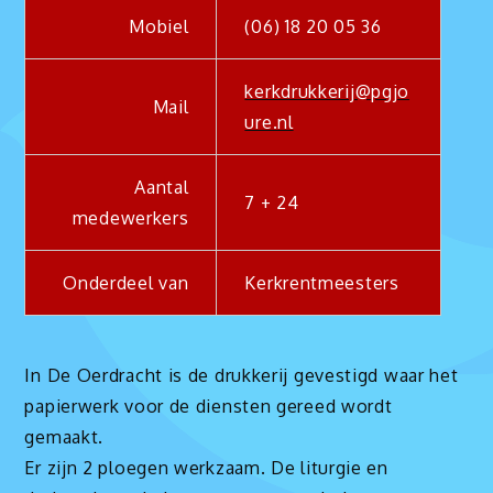
Mobiel
(06) 18 20 05 36
kerkdrukkerij@pgjo
Mail
ure.nl
Aantal
7 + 24
medewerkers
Onderdeel van
Kerkrentmeesters
In De Oerdracht is de drukkerij gevestigd waar het
papierwerk voor de diensten gereed wordt
gemaakt.
Er zijn 2 ploegen werkzaam. De liturgie en