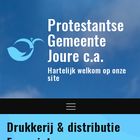
Skip
to
Protestantse
content
Gemeente
Joure c.a.
Hartelijk welkom op onze
site
Menu
Drukkerij & distributie