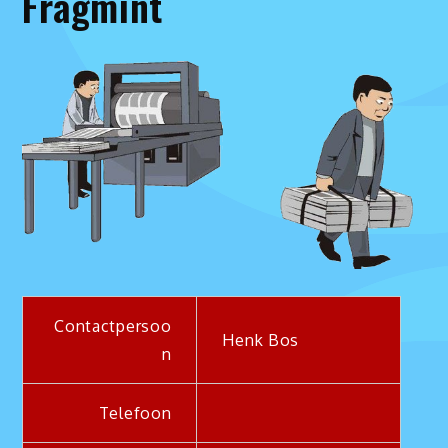
Fragmint
Contactpersoo
Henk Bos
n
Telefoon