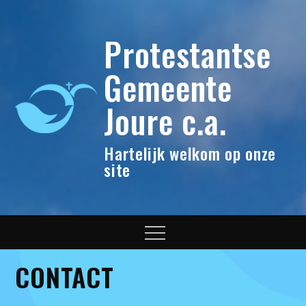
Skip
to
Protestantse
content
Gemeente
Joure c.a.
Hartelijk welkom op onze
site
Menu
CONTACT