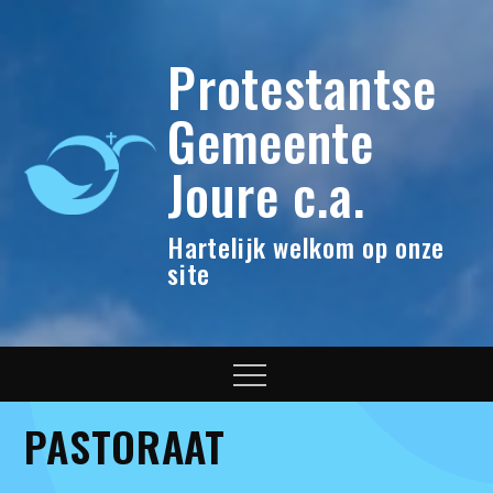
Skip
to
Protestantse
content
Gemeente
Joure c.a.
Hartelijk welkom op onze
site
Menu
PASTORAAT