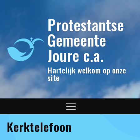
Protestantse
Gemeente
Joure c.a.
Hartelijk welkom op onze
site
Kerktelefoon