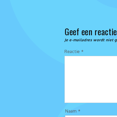
de
dienst
te
kijken
Geef een reacti
Je e-mailadres wordt niet 
Reactie
*
Naam
*