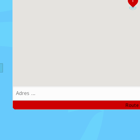
1
voudigde