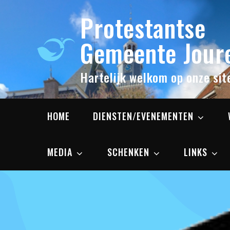
Skip
Protestantse
to
content
Gemeente Joure
Hartelijk welkom op onze sit
HOME
DIENSTEN/EVENEMENTEN
MEDIA
SCHENKEN
LINKS