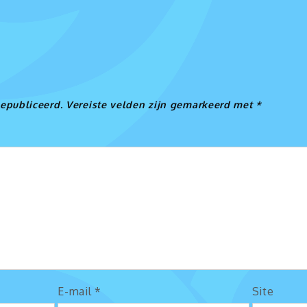
en
e
gepubliceerd.
Vereiste velden zijn gemarkeerd met
*
E-mail
*
Site