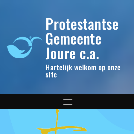
Skip
to
Protestantse
content
Gemeente
Joure c.a.
Hartelijk welkom op onze
site
Menu