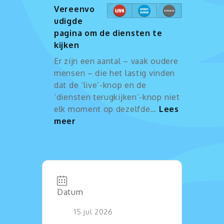
Vereenvo
udigde
pagina om de diensten te
kijken
Er zijn een aantal – vaak oudere
mensen – die het lastig vinden
dat de ‘live’-knop en de
‘diensten terugkijken’-knop niet
elk moment op dezelfde…
Lees
:
meer
Vereenvoudigde
pagina
om
de
diensten
Datum
te
kijken
15 jul 2026