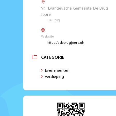
Vrij Evangelische Gemeente De Brug
Joure
De Brug
Website
https://debrugjoure.nl/
CATEGORIE
Evenementen
verdieping