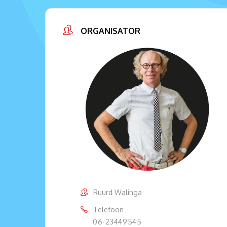
ORGANISATOR
Ruurd Walinga
Telefoon
06-23449545