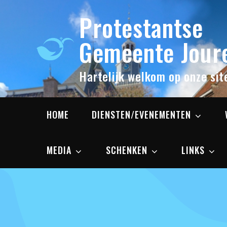
Skip
Protestantse
to
content
Gemeente Joure
Hartelijk welkom op onze sit
HOME
DIENSTEN/EVENEMENTEN
MEDIA
SCHENKEN
LINKS