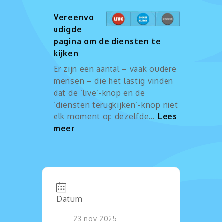
Vereenvo
udigde
pagina om de diensten te
kijken
Er zijn een aantal – vaak oudere
mensen – die het lastig vinden
dat de ‘live’-knop en de
‘diensten terugkijken’-knop niet
elk moment op dezelfde…
Lees
:
meer
Vereenvoudigde
pagina
om
de
diensten
Datum
te
kijken
23 nov 2025