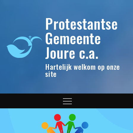
Skip
to
Protestantse
content
Gemeente
Joure c.a.
Hartelijk welkom op onze
site
Menu