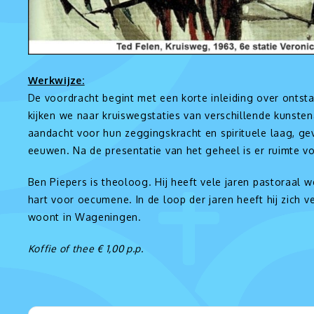
voudigde
Werkwijze:
en
De voordracht begint met een korte inleiding over ontst
kijken we naar kruiswegstaties van verschillende kunstena
aandacht voor hun zeggingskracht en spirituele laag, gev
eeuwen. Na de presentatie van het geheel is er ruimte vo
Ben Piepers is theoloog. Hij heeft vele jaren pastoraal
hart voor oecumene. In de loop der jaren heeft hij zich v
woont in Wageningen.
Koffie of thee € 1,00 p.p.