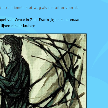
 de traditionele kruisweg als metafoor voor de
el van Vence in Zuid-Frankrijk; de kunstenaar
lijnen elkaar kruisen.