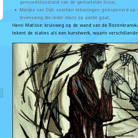
gemoedstoestand van de gemartelde Jezus.
Marijke van Dijk: veertien tekeningen geïnspireerd op
levensweg die ieder mens op aarde gaat.
Henri Matisse: kruisweg op de wand van de Rozenkranskap
tekent de staties als een kunstwerk, waarin verschillende 