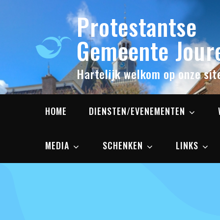
Skip
Protestantse
to
content
Gemeente Joure
Hartelijk welkom op onze sit
HOME
DIENSTEN/EVENEMENTEN
MEDIA
SCHENKEN
LINKS