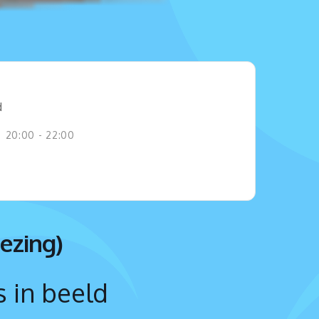
d
20:00 - 22:00
ezing)
 in beeld