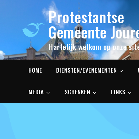
Skip
Protestantse
to
content
Gemeente Joure
Hartelijk welkom op onze sit
HOME
DIENSTEN/EVENEMENTEN
MEDIA
SCHENKEN
LINKS