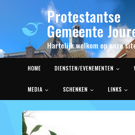
Skip
Protestantse
to
content
Gemeente Joure
Hartelijk welkom op onze sit
HOME
DIENSTEN/EVENEMENTEN
MEDIA
SCHENKEN
LINKS