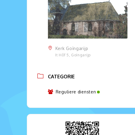
Kerk Goïngarijp
It Hôf 5, Goïngarijp
CATEGORIE
Reguliere diensten