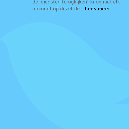
de ‘diensten terugkijken’-knop niet elk
:
moment op dezelfde…
Lees meer
Vereen
pagina
om
de
dienst
te
kijken