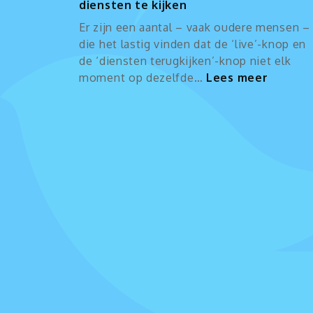
diensten te kijken
Er zijn een aantal – vaak oudere mensen –
die het lastig vinden dat de ‘live’-knop en
de ‘diensten terugkijken’-knop niet elk
:
moment op dezelfde…
Lees meer
Vereen
pagina
om
de
dienst
te
kijken