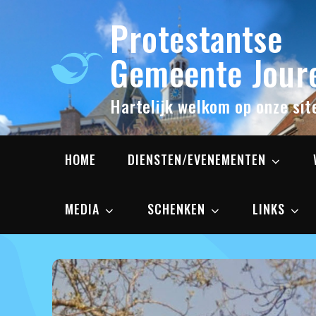
Skip
Protestantse
to
content
Gemeente Joure
Hartelijk welkom op onze sit
HOME
DIENSTEN/EVENEMENTEN
MEDIA
SCHENKEN
LINKS