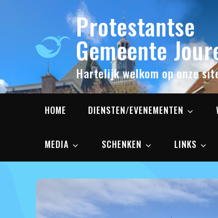
Skip
Protestantse
to
content
Gemeente Joure
Hartelijk welkom op onze sit
HOME
DIENSTEN/EVENEMENTEN
MEDIA
SCHENKEN
LINKS