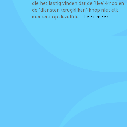
die het lastig vinden dat de ‘live’-knop en
de ‘diensten terugkijken’-knop niet elk
:
moment op dezelfde…
Lees meer
Vereen
pagina
om
de
dienst
te
kijken