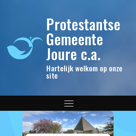
Skip
to
Protestantse
content
Gemeente
Joure c.a.
Hartelijk welkom op onze
site
Menu