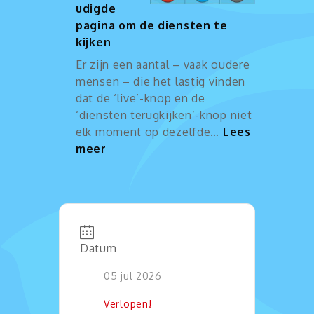
udigde
pagina om de diensten te
kijken
Er zijn een aantal – vaak oudere
mensen – die het lastig vinden
dat de ‘live’-knop en de
‘diensten terugkijken’-knop niet
elk moment op dezelfde…
Lees
:
meer
Vereenvoudigde
pagina
om
de
diensten
Datum
te
kijken
05 jul 2026
Verlopen!