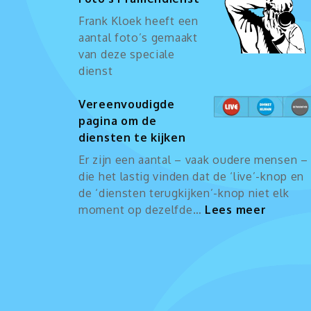
Frank Kloek heeft een
aantal foto’s gemaakt
van deze speciale
dienst
Vereenvoudigde
pagina om de
diensten te kijken
Er zijn een aantal – vaak oudere mensen –
die het lastig vinden dat de ‘live’-knop en
de ‘diensten terugkijken’-knop niet elk
:
moment op dezelfde…
Lees meer
Vereen
pagina
om
de
dienst
te