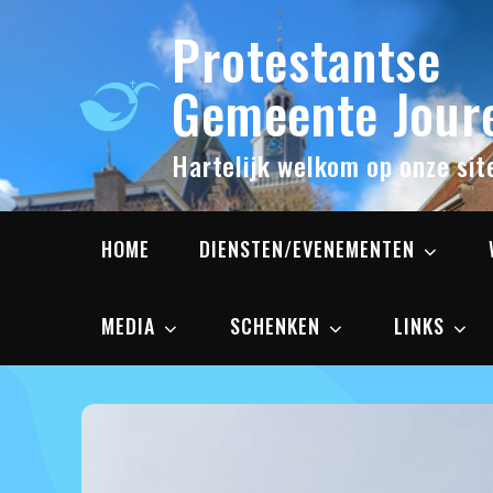
Skip
Protestantse
to
content
Gemeente Joure
Hartelijk welkom op onze sit
HOME
DIENSTEN/EVENEMENTEN
MEDIA
SCHENKEN
LINKS