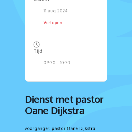
kijken
11 aug 2024
Verlopen!
Tijd
09:30 - 10:30
Dienst met pastor
Oane Dijkstra
voorganger: pastor Oane Dijkstra