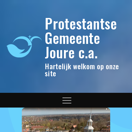
Skip
to
Protestantse
content
Gemeente
Joure c.a.
Hartelijk welkom op onze
site
Menu