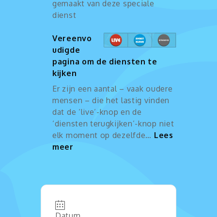
gemaakt van deze speciale
dienst
Vereenvo
udigde
pagina om de diensten te
kijken
Er zijn een aantal – vaak oudere
mensen – die het lastig vinden
dat de ‘live’-knop en de
‘diensten terugkijken’-knop niet
elk moment op dezelfde…
Lees
:
meer
Vereenvoudigde
pagina
om
de
diensten
Datum
te