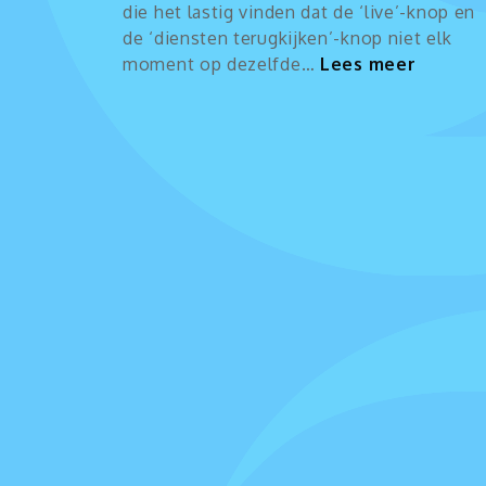
die het lastig vinden dat de ‘live’-knop en
de ‘diensten terugkijken’-knop niet elk
:
moment op dezelfde…
Lees meer
Vereen
pagina
om
de
dienst
te
kijken