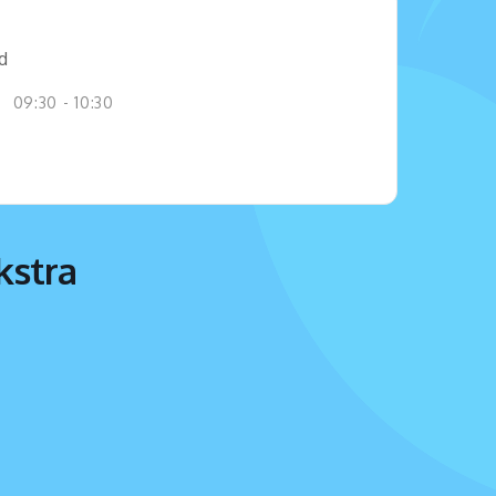
jd
09:30 - 10:30
kstra