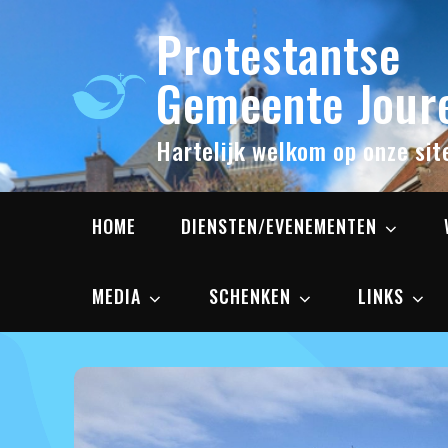
Skip
Protestantse
to
content
Gemeente Joure
Hartelijk welkom op onze sit
HOME
DIENSTEN/EVENEMENTEN
MEDIA
SCHENKEN
LINKS