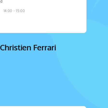
jd
14:00 - 15:00
hristien Ferrari