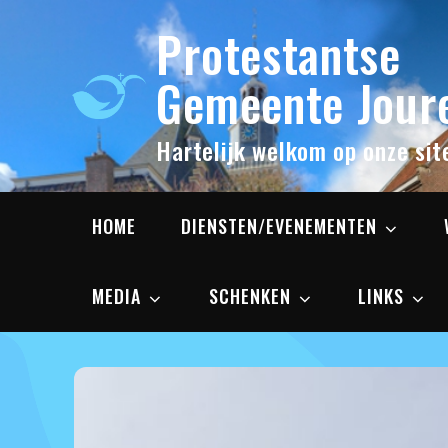
Skip
Protestantse
to
content
Gemeente Joure
Hartelijk welkom op onze sit
HOME
DIENSTEN/EVENEMENTEN
MEDIA
SCHENKEN
LINKS