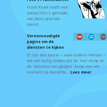
Frank Kloek heeft een
aantal foto’s gemaakt
van deze speciale
dienst
Vereenvoudigde
pagina om de
diensten te kijken
Er zijn een aantal – vaak oudere mensen –
die het lastig vinden dat de ‘live’-knop en
de ‘diensten terugkijken’-knop niet elk
:
moment op dezelfde…
Lees meer
Vereen
pagina
om
de
dienst
te