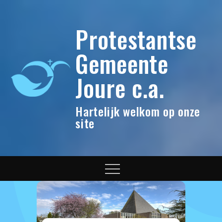
Skip
to
Protestantse
content
Gemeente
Joure c.a.
Hartelijk welkom op onze
site
Menu