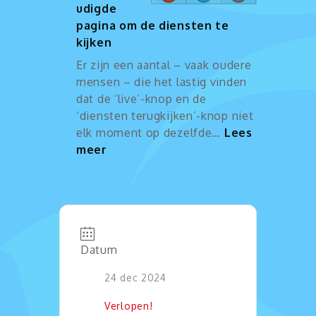
udigde
pagina om de diensten te
kijken
Er zijn een aantal – vaak oudere
mensen – die het lastig vinden
dat de ‘live’-knop en de
‘diensten terugkijken’-knop niet
elk moment op dezelfde…
Lees
:
meer
Vereenvoudigde
pagina
om
de
diensten
Datum
te
kijken
24 dec 2024
Verlopen!