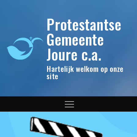
Skip
to
Protestantse
content
Gemeente
Joure c.a.
Hartelijk welkom op onze
site
Menu