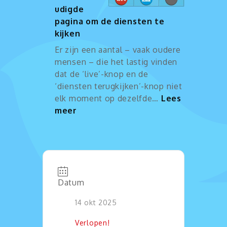
udigde
pagina om de diensten te
kijken
Er zijn een aantal – vaak oudere
mensen – die het lastig vinden
dat de ‘live’-knop en de
‘diensten terugkijken’-knop niet
elk moment op dezelfde…
Lees
:
meer
Vereenvoudigde
pagina
om
de
diensten
Datum
te
kijken
14 okt 2025
Verlopen!